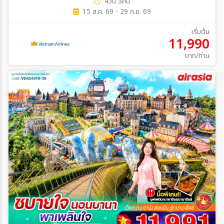
4วัน 3คืน
15 ส.ค. 69 - 29 ก.ย. 69
เริ่มต้น
11,990
บาท/ท่าน