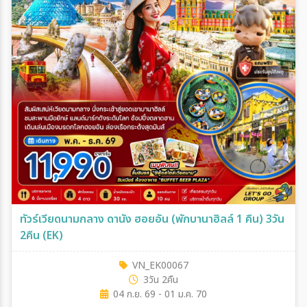
ทัวร์เวียดนามกลาง ดานัง ฮอยอัน (พักบานาฮิลล์ 1 คืน) 3วัน
2คืน (EK)
VN_EK00067
3วัน 2คืน
04 ก.ย. 69 - 01 ม.ค. 70