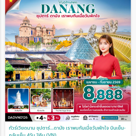
ทัวร์เวียดนาม ซุปตาร์...ดานัง เราพบกันเมื่อวันพักใจ บินเย็น-
กลับเย็น 4วัน 3คืน (VN)