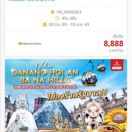
VN_VN00063
4วัน 3คืน
08 มิ.ย. 69 - 03 ต.ค. 69
เริ่มต้น
8,888
บาท/ท่าน