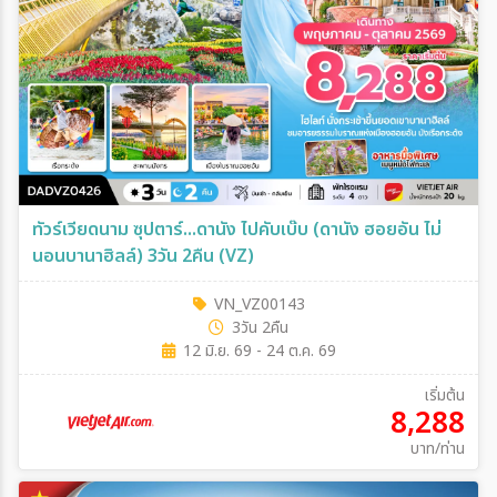
ทัวร์เวียดนาม ซุปตาร์...ดานัง ไปคับเบ๊บ (ดานัง ฮอยอัน ไม่
นอนบานาฮิลล์) 3วัน 2คืน (VZ)
VN_VZ00143
3วัน 2คืน
12 มิ.ย. 69 - 24 ต.ค. 69
เริ่มต้น
8,288
บาท/ท่าน