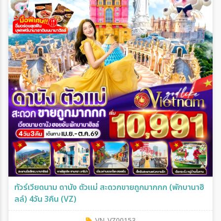
ทัวร์เวียดนาม ดานัง ตัวแม่ สะดวกขายถูกมากกก (พักบานาฮิ
ลล์) 4วัน 3คืน (VZ)
VN_VZ00153