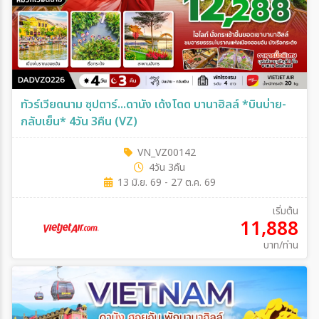
ทัวร์เวียดนาม ซุปตาร์...ดานัง เด้งโดด บานาฮิลล์ *บินบ่าย-
กลับเย็น* 4วัน 3คืน (VZ)
VN_VZ00142
4วัน 3คืน
13 มิ.ย. 69 - 27 ต.ค. 69
เริ่มต้น
11,888
บาท/ท่าน