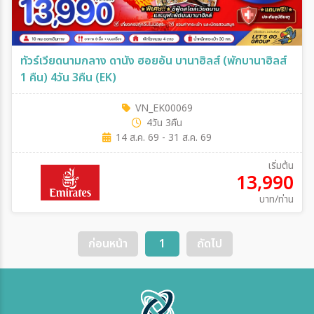
ทัวร์เวียดนามกลาง ดานัง ฮอยอัน บานาฮิลส์ (พักบานาฮิลส์
1 คืน) 4วัน 3คืน (EK)
VN_EK00069
4วัน 3คืน
14 ส.ค. 69 - 31 ส.ค. 69
เริ่มต้น
13,990
บาท/ท่าน
ก่อนหน้า
1
ถัดไป