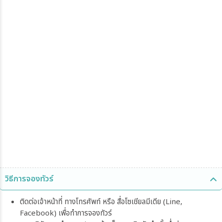
วิธีการจองทัวร์
ติดต่อเจ้าหน้าที่ ทางโทรศัพท์ หรือ สื่อโซเชียลมีเดีย (Line,
Facebook) เพื่อทำการจองทัวร์