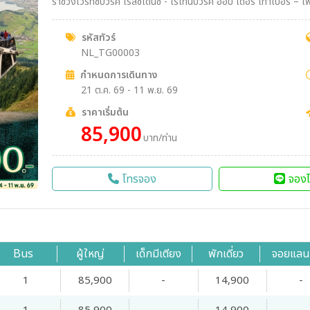
ราชวังเวิร์ทซ์บวร์ค เรสซิเดนซ์ - โรเทนบวร์ค ออบ เดอร์ เทาเบอร์ – เพลินไลน์ - ดิงเคิ
เอาค์สบวร์ค - เข้าชมโบสถ์วิสเคียร์เชอ – โฮเฮนชวานเกา - เข้าชมป
อร์ฮอร์น - กระเช้าคาบริโอ - ลูเซิร์น - สิงโตหินแกะสลัก –
รหัสทัวร์
NL_TG00003
กำหนดการเดินทาง
21 ต.ค. 69 - 11 พ.ย. 69
ราคาเริ่มต้น
85,900
บาท/ท่าน
โทรจอง
จองไ
Bus
ผู้ใหญ่
เด็กมีเตียง
พักเดี่ยว
จอยแลน
1
85,900
-
14,900
-