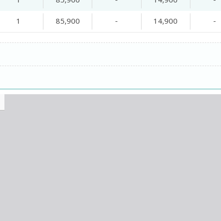
1
85,900
-
14,900
-
1
85,900
-
14,900
-