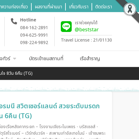
ทความท่องเที่ยว
ผลงานที่ผ่านมา
เกี่ยวกับเรา
ติดต่อเรา
Hotline
เราช่วยคุณได้
084-162-2891
@beststar
094-625-9991
Travel License : 21/01130
098-224-9892
จทัวร์
บัตรเข้าชมสถานที่
เรือสำราญ
มใจ 8วัน 6คืน (TG)
 เยอรมนี สวิตเซอร์แลนด์ สวยระดับมรดก
น 6คืน (TG)
 ล่องเรือหลังคากระจก – โรงงานเจียระไนเพชร - บรัสเซลส์ -
ตุรัสโรเมอร์ – เวิร์ทซ์บวร์ค - สะพานเก่าอัลเทอไมน์ - เข้าชมพระ