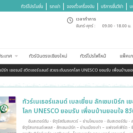
ทัวร์โปรโมชั่น
รถเช่า
จองตั๋วเครื่องบิน
บริการยื่นวีซ่า
บ
เวลาทำการ
จันทร์-ศุกร์ :
09.00 - 18.00 น.
ประเทศ
ทัวร์บินตรงเชียงใหม่
ทัวร์โปรไฟไหม้
แพ็คเก
เซมเบิร์ก เยอรมนี สวิตเซอร์แลนด์ สวยระดับมรดกโลก UNESCO ยอมรับ เพื่อนบ้านยอ
ทัวร์เนเธอร์แลนด์ เบลเยี่ยม ลักเซมเบิร์ก
โลก UNESCO ยอมรับ เพื่อนบ้านยอมใจ 8วั
อัมสเตอร์ดัม - จัตุรัสดัมสแควร์ – ย่านโคมแดง - อัมสเตอร์ดัม -
จัตุรัสแกรนด์เพลส - ลักเซมเบิร์ก – ย่านเมืองเก่า – แฟรงค์เฟิร์ต - จั