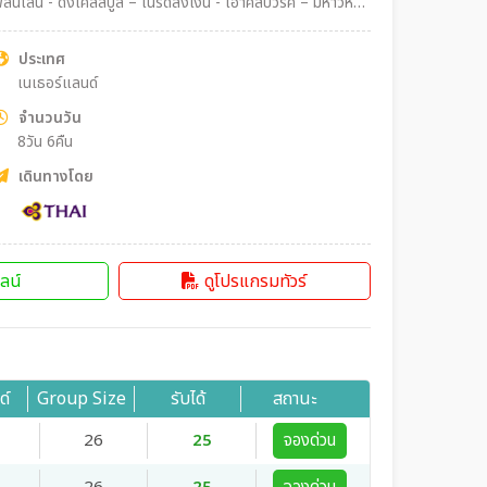
ลส์บูล – เนิร์ดลิงเงิน - เอาคส์บวร์ค – มหาวิหาร
ราสาทนอยชวานสไตน์ – ฟุสเซ่น - เคมพ์เทิน – ยอดเขาสแตนเซ
 สะพานไม้ชาเปล - ซุก – ร้านช่างทอง - ซูริค
ประเทศ
เนเธอร์แลนด์
จำนวนวัน
8วัน 6คืน
เดินทางโดย
ลน์
ดูโปรแกรมทัวร์
ด์
Group Size
รับได้
สถานะ
26
25
จองด่วน