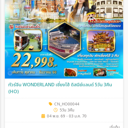
ทัวร์จีน WONDERLAND เซี่ยงไฮ้ ดิสนีย์แลนด์ 5วัน 3คืน
(HO)
CN_HO00044
5วัน 3คืน
04 พ.ย. 69 - 03 ม.ค. 70
เริ่มต้น