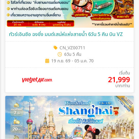
ทัวร์เอินซือ ฉงชิ่ง มนต์เสน่ห์แห่งสายน้ำ 6วัน 5 คืน บิน VZ
CN_VZ00711
6วัน 5 คืน
19 ก.ย. 69 - 05 ม.ค. 70
เริ่มต้น
21,999
บาท/ท่าน