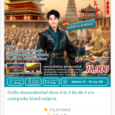
ทัวร์จีน บินตรงเชียงใหม่-ซีอาน 4 วัน 3 คืน พัก 5 ดาว
มาตรฐานจีน ไม่ลงร้านรัฐบาล
CN_9C00003