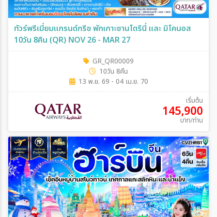
ทัวร์พรีเมี่ยมแกรนด์กรีซ พักเกาะซานโตรินี่ และ มิโคนอส
10วัน 8คืน (QR) NOV 26 - MAR 27
GR_QR00009
10วัน 8คืน
13 พ.ย. 69 - 04 เม.ย. 70
เริ่มต้น
145,900
บาท/ท่าน