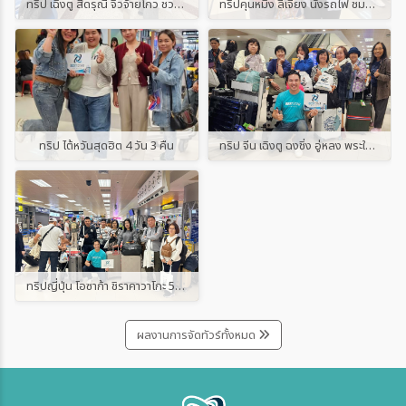
ทริป เฉิงตู สี่ดรุณี จิ่วจ้ายโกว ชวงเฉียวโกว ต๋ากู่ปิงชวน 6 วัน 5 คืน
ทริปคุนหมิง ลี่เจียง นั่งรถไฟ ชมวิวหุบเขาหิมะมังกรหยก 5 วัน 4 คืน
ทริป ไต้หวันสุดฮิต 4 วัน 3 คืน
ทริป จีน เฉิงตู ฉงชิ่ง อู่หลง พระใหญ่เล่อซาน 5 วัน 4 คืน
ทริปญี่ปุ่น โอซาก้า ชิราคาวาโกะ 5 วัน 3 คืน
ผลงานการจัดทัวร์ทั้งหมด