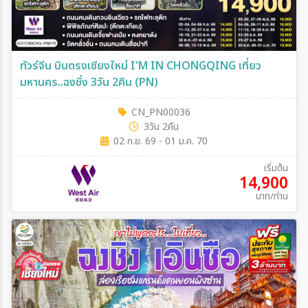
ทัวร์จีน บินตรงเชียงใหม่ I'M IN CHONGQING เที่ยว
มหานคร..ฉงชิ่ง 3วัน 2คืน (PN)
CN_PN00036
3วัน 2คืน
02 ก.ย. 69 - 01 ม.ค. 70
เริ่มต้น
14,900
บาท/ท่าน