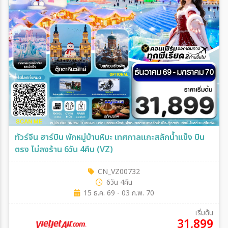
ทัวร์จีน ฮาร์บิน พักหมู่บ้านหิมะ เทศกาลแกะสลักน้ำแข็ง บิน
ตรง ไม่ลงร้าน 6วัน 4คืน (VZ)
CN_VZ00732
6วัน 4คืน
15 ธ.ค. 69 - 03 ก.พ. 70
เริ่มต้น
31,899