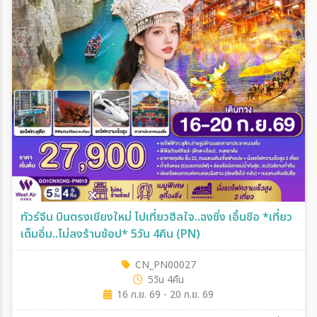
ทัวร์จีน บินตรงเชียงใหม่ ไปเที่ยวฮีลใจ..ฉงชิ่ง เอิ้นซือ *เที่ยว
เต็มอิ่ม..ไม่ลงร้านช้อป* 5วัน 4คืน (PN)
CN_PN00027
5วัน 4คืน
16 ก.ย. 69 - 20 ก.ย. 69