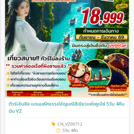
ทัวร์เอินซือ แดนมหัศจรรย์อัญมณีสีเขียวแห่งหูเป่ย์ 5วัน 4คืน
บิน VZ
CN_VZ00712
5วัน 4คืน