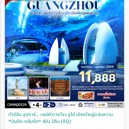
ทัวร์จีน ซุปตาร์... เสน่ห์กวางโจว จูไห่ เมืองใหญ่แสนหวาน
*บินดึก-กลับดึก* 4วัน 2คืน (AQ)