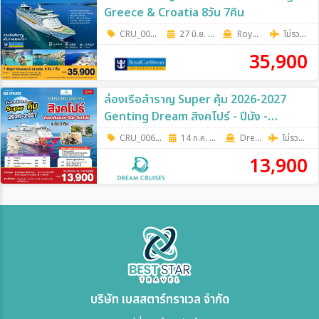
Greece & Croatia 8วัน 7คืน
CRU_0070
|
27 มิ.ย. 69 - 17 ต.ค. 69
8วัน 7คืน
RoyalCaribbean
ไม่รวมตั๋วเครื่องบิน
35,900
ล่องเรือสำราญ Super คุ้ม 2026-2027
Genting Dream สิงคโปร์ - ปีนัง -
กัวลาลัมเปอร์(พอร์ตคลัง) - สิงคโปร์ เดิน
CRU_0067
|
14 ก.ค. 69 - 17 พ.ย. 69
4วัน 3คืน
Dream Cruise
ไม่รวมตั๋วเครื่องบิน
ทางวันอังคาร 4วัน 3คืน
13,900
บริษัท เบสสตาร์ทราเวล จำกัด