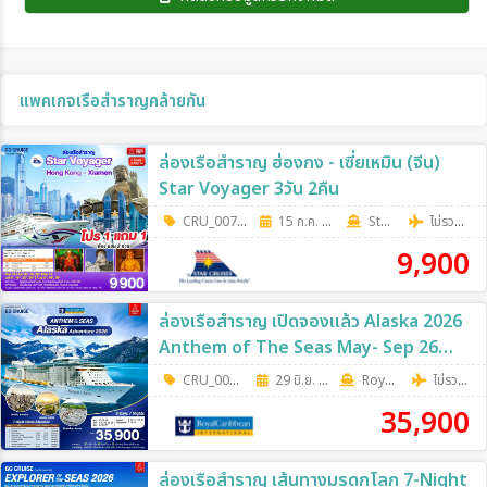
แพคเกจเรือสำราญคล้ายกัน
ล่องเรือสำราญ ฮ่องกง - เซี่ยเหมิน (จีน)
Star Voyager 3วัน 2คืน
CRU_0074
|
15 ก.ค. 69 - 19 ส.ค. 69
3วัน 2คืน
Star Cruises
ไม่รวมตั๋วเครื่องบิน
9,900
ล่องเรือสำราญ เปิดจองแล้ว Alaska 2026
Anthem of The Seas May- Sep 26
(Cruise Only) 8วัน 7คืน
CRU_0071
|
29 มิ.ย. 69 - 14 ก.ย. 69
8วัน 7คืน
RoyalCaribbean
ไม่รวมตั๋วเครื่องบิน
35,900
ล่องเรือสำราญ เส้นทางมรดกโลก 7-Night