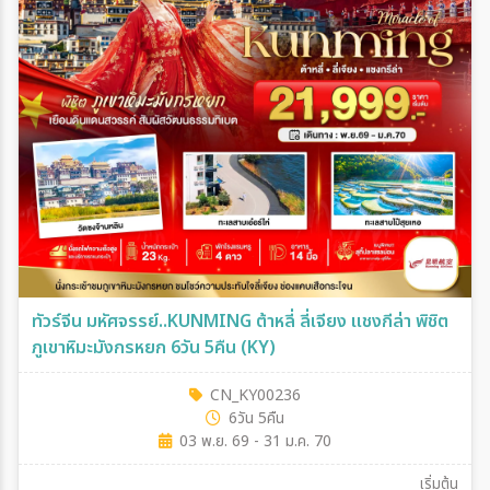
ทัวร์จีน มหัศจรรย์..KUNMING ต้าหลี่ ลี่เจียง แชงกีล่า พิชิต
ภูเขาหิมะมังกรหยก 6วัน 5คืน (KY)
CN_KY00236
6วัน 5คืน
03 พ.ย. 69 - 31 ม.ค. 70
เริ่มต้น