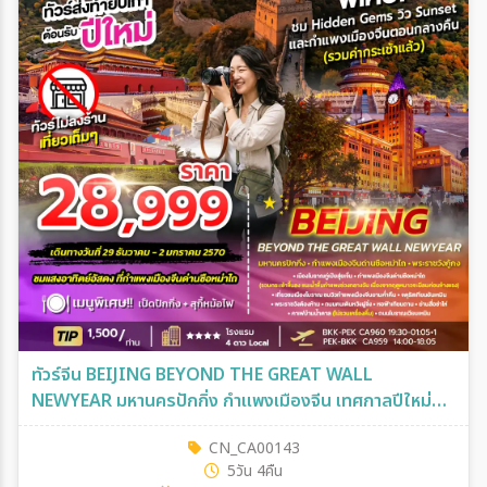
ทัวร์จีน BEIJING BEYOND THE GREAT WALL
NEWYEAR มหานครปักกิ่ง กำแพงเมืองจีน เทศกาลปีใหม่
5วัน 4คืน (CA)
CN_CA00143
5วัน 4คืน