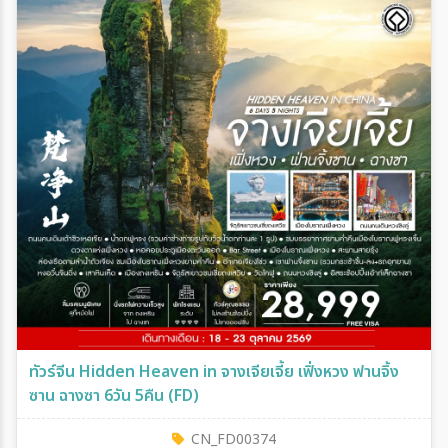
ทัวร์จีน Hidden Heaven in จางเจียเจี้ย เฟิ่งหวง ฟานจิ้ง
ซาน ฉางซา 6วัน 5คืน (FD)
CN_FD00374