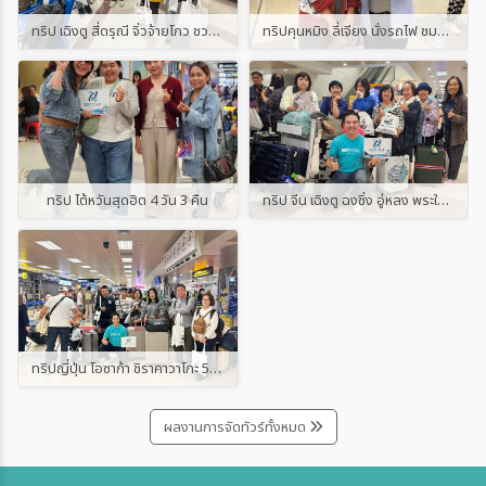
ทริป เฉิงตู สี่ดรุณี จิ่วจ้ายโกว ชวงเฉียวโกว ต๋ากู่ปิงชวน 6 วัน 5 คืน
ทริปคุนหมิง ลี่เจียง นั่งรถไฟ ชมวิวหุบเขาหิมะมังกรหยก 5 วัน 4 คืน
ทริป ไต้หวันสุดฮิต 4 วัน 3 คืน
ทริป จีน เฉิงตู ฉงชิ่ง อู่หลง พระใหญ่เล่อซาน 5 วัน 4 คืน
ทริปญี่ปุ่น โอซาก้า ชิราคาวาโกะ 5 วัน 3 คืน
ผลงานการจัดทัวร์ทั้งหมด