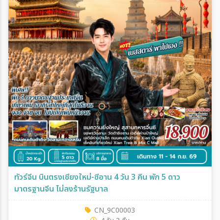
ทัวร์จีน บินตรงเชียงใหม่-ซีอาน 4 วัน 3 คืน พัก 5 ดาว
มาตรฐานจีน ไม่ลงร้านรัฐบาล
CN_9C00003