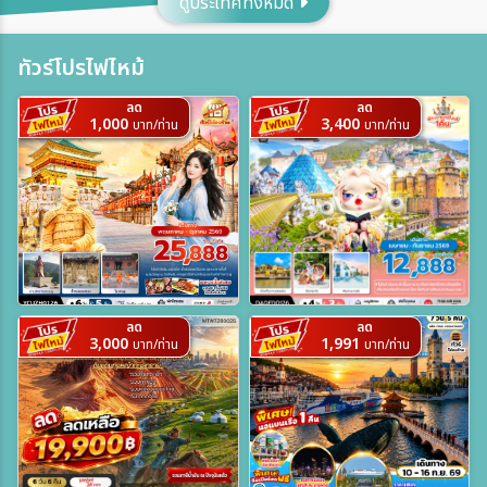
ดูประเทศทั้งหมด
เมือง
ทัวร์โปรไฟไหม้
ลด
ลด
สายการบิน
1,000
3,400
บาท/ท่าน
บาท/ท่าน
ตั้งแต่วันที่
ถึงวันที่
ลด
ลด
3,000
1,991
บาท/ท่าน
บาท/ท่าน
ระหว่าง
ค้นหา