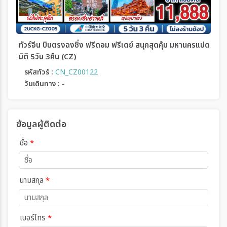
ทัวร์จีน บินตรงฉงชิ่ง ฟรีดอม ฟรีเดย์ สนุกสุดคุ้ม มหานครแปด
มิติ 5วัน 3คืน (CZ)
รหัสทัวร์ :
CN_CZ00122
วันเดินทาง : -
ข้อมูลผู้ติดต่อ
ชื่อ
*
นามสกุล
*
เบอร์โทร
*