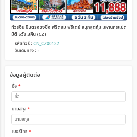
ทัวร์จีน บินตรงฉงชิ่ง ฟรีดอม ฟรีเดย์ สนุกสุดคุ้ม มหานครแปด
มิติ 5วัน 3คืน (CZ)
รหัสทัวร์ :
CN_CZ00122
วันเดินทาง : -
ข้อมูลผู้ติดต่อ
ชื่อ
*
นามสกุล
*
เบอร์โทร
*