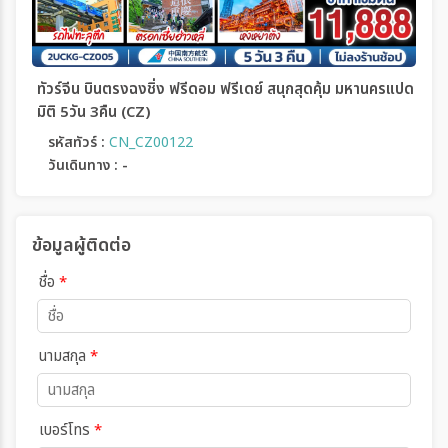
ทัวร์จีน บินตรงฉงชิ่ง ฟรีดอม ฟรีเดย์ สนุกสุดคุ้ม มหานครแปด
มิติ 5วัน 3คืน (CZ)
รหัสทัวร์ :
CN_CZ00122
วันเดินทาง : -
ข้อมูลผู้ติดต่อ
ชื่อ
*
นามสกุล
*
เบอร์โทร
*